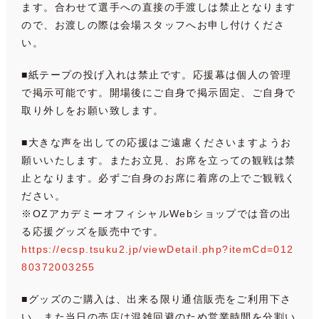
ます。合わせて選手への直接の手渡しは禁止となります
ので、お渡しの際は会場スタッフへお申し付けくださ
い。
■紙テープの投げ入れは禁止です。応援幕は個人の管理
で掲示可能です。開場後にご自身で掲示固定、ご自身で
取り外しをお願い致します。
■大きな声を出しての応援はご遠慮くださいますようお
願いいたします。またお立見、お席を立っての観戦は禁
止となります。必ずご自身のお席に着席の上でご観戦く
ださい。
※OZアカデミーオフィシャルWebショップでは音の出
る応援グッズを販売中です。
https://ecsp.tsuku2.jp/viewDetail.php?itemCd=012
80372003255
■グッズのご購入は、出来る限り通信販売をご利用下さ
い。また当日の売店は混雑回避のため営業時間を分割い