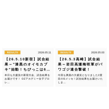
RESULTS
RESULTS
2026.05.11
2026.05.03
【26.5.10新宿】試合結
【26.5.3高崎】試合結
果～”漆黒のオイモカブ
果～岩田高瀬梅咲軍がパ
キ”始動！ちびっこは6…
ワゴジ連合撃破！
本日も大盛況の新宿大会、試合結果を
今回も満員の大盛況となりました2度
お届けです！ OZアカデミー女子プロ
目のGメッセ！試合結果をお届けいた
レ…
しま…