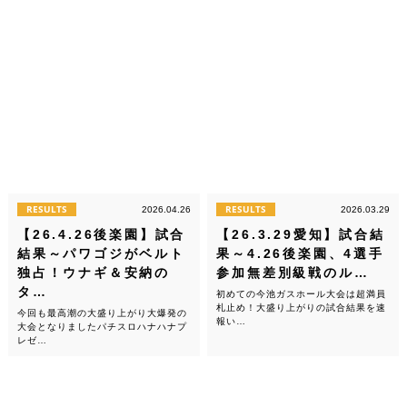
RESULTS
RESULTS
2026.04.26
2026.03.29
【26.4.26後楽園】試合
【26.3.29愛知】試合結
結果～パワゴジがベルト
果～4.26後楽園、4選手
独占！ウナギ＆安納の
参加無差別級戦のル…
タ…
初めての今池ガスホール大会は超満員
札止め！大盛り上がりの試合結果を速
今回も最高潮の大盛り上がり大爆発の
報い…
大会となりましたパチスロハナハナプ
レゼ…