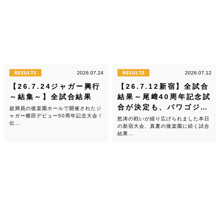
RESULTS
RESULTS
2026.07.24
2026.07.12
【26.7.24ジャガー興行
【26.7.12新宿】全試合
～結集～】全試合結果
結果～尾﨑40周年記念試
合が決定も、パワゴジ…
超満員の後楽園ホールで開催されたジ
ャガー横田デビュー50周年記念大会！
怒涛の戦いが繰り広げられました本日
伝…
の新宿大会、真夏の後楽園に続く試合
結果…