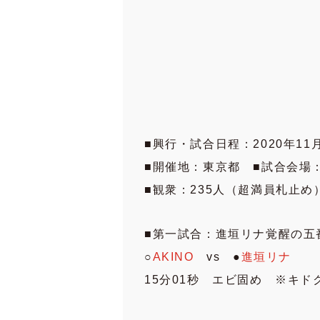
■興行・試合日程：2020年11月
■開催地：東京都 ■試合会場：
■観衆：235人（超満員札止め
■第一試合：進垣リナ覚醒の五
○
AKINO
vs ●
進垣リナ
15分01秒 エビ固め ※キ