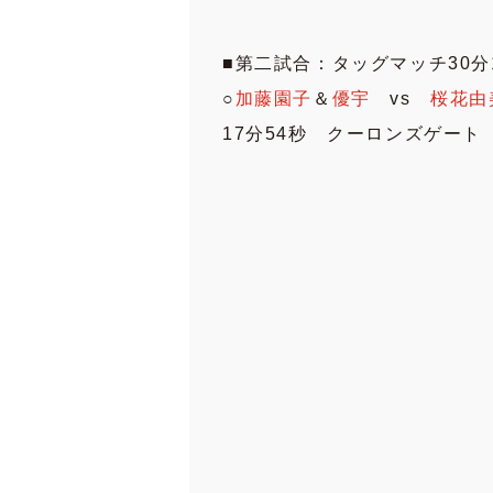
■第二試合：タッグマッチ30分
○
加藤園子
＆
優宇
vs
桜花由
17分54秒 クーロンズゲート