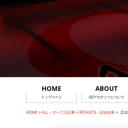
HOME
ABOUT
トップページ
OZアカデミーについて
HOME
>
ALL – すべての記事
>
RESULTS - 試合結果
>
【1