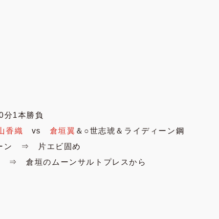
0分1本勝負
山香織
vs
倉垣翼
＆○世志琥＆ライディーン鋼
トーン ⇒ 片エビ固め
ス ⇒ 倉垣のムーンサルトプレスから