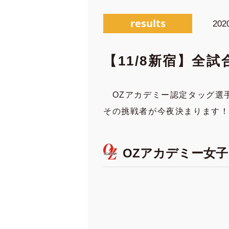
results
202
【11/8新宿】全
OZアカデミー認定タッグ選手
その挑戦者が今夜決まります
OZアカデミー女子プ