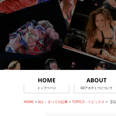
HOME
ABOUT
トップページ
OZアカデミーについて
HOME
>
ALL – すべての記事
>
TOPICS - トピックス
>
【1