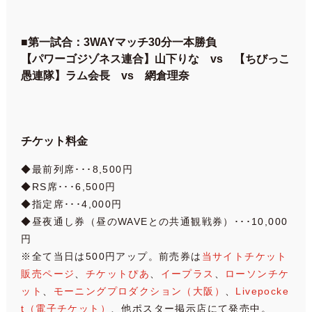
■第一試合：3WAYマッチ30分一本勝負
【パワーゴジゾネス連合】山下りな vs 【ちびっこ
愚連隊】ラム会長 vs 網倉理奈
チケット料金
◆最前列席･･･8,500円
◆RS席･･･6,500円
◆指定席･･･4,000円
◆昼夜通し券（昼のWAVEとの共通観戦券）･･･10,000
円
※全て当日は500円アップ。前売券は
当サイトチケット
販売ページ
、
チケットぴあ
、
イープラス
、
ローソンチケ
ット
、
モーニングプロダクション（大阪）
、
Livepocke
t（電子チケット）
、他ポスター掲示店にて発売中。