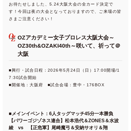
お待たせしました、5.24大阪大会の全カード決定で
す！今回は夜の大会となっておりますので、ご来場の皆
さまご注意ください！
OZアカデミー女子プロレス大阪大会～
OZ30th&OZAKI40th～咲いて、祈って＠
大阪
■興行・試合日程：2026年5月24日（日）17:00開場/1
7:30試合開始
■開催地：大阪府 ■試合会場：豊中・176BOX
■メインイベント：6人タッグマッチ45分一本勝負
【パワーゴジゾネス連合】松本浩代＆ZONES＆水波
綾 vs 【正危軍】尾崎魔弓＆安納サオリ＆翔