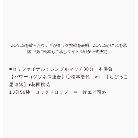
ZONESを破ったウナギがタッグ挑戦を表明、ZONESがこれを承
諾。後に松本も了承しタイトル戦が正式決定。
■セミファイナル：シングルマッチ30分一本勝負
【パワーゴジゾネス連合】◯松本浩代 vs 【ちびっこ
愚連隊】●花園桃花
13分56秒 ロックドロップ ⇒ 片エビ固め