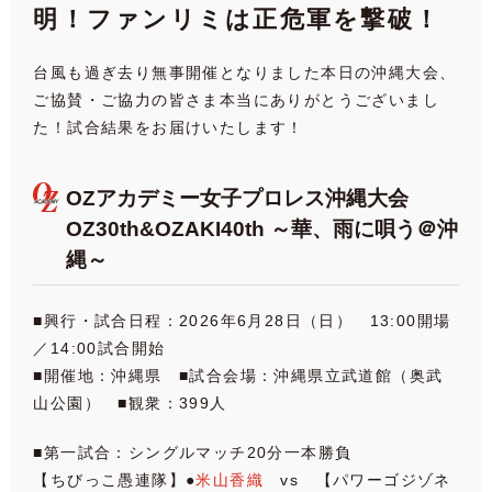
明！ファンリミは正危軍を撃破！
台風も過ぎ去り無事開催となりました本日の沖縄大会、
ご協賛・ご協力の皆さま本当にありがとうございまし
た！試合結果をお届けいたします！
OZアカデミー女子プロレス沖縄大会
OZ30th&OZAKI40th ～
華、雨に唄う＠沖
縄
～
■興行・試合日程：2026年6月28日（日） 13:00開場
／14:00試合開始
■開催地：沖縄県 ■試合会場：沖縄県立武道館（奥武
山公園） ■観衆：399人
■第一試合：シングルマッチ20分一本勝負
【ちびっこ愚連隊】●
米山香織
vs 【パワーゴジゾネ