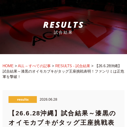
RESULTS
試合結果
HOME
>
ALL – すべての記事
>
RESULTS - 試合結果
>
【26.6.28沖縄】
試合結果～漆黒のオイモカブキがタッグ王座挑戦表明！ファンリミは正危
軍を撃破！
results
2026.06.28
【26.6.28沖縄】試合結果～漆黒の
オイモカブキがタッグ王座挑戦表