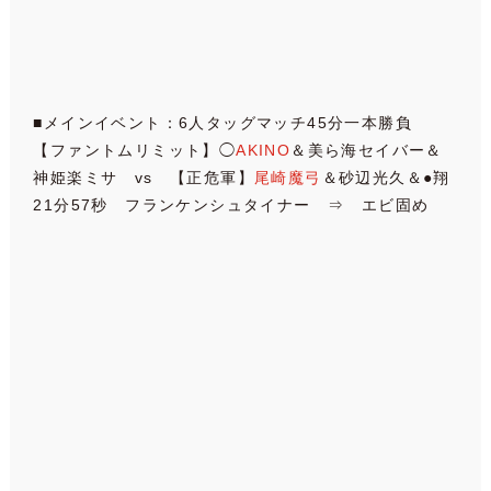
■メインイベント：6人タッグマッチ45分一本勝負
【ファントムリミット】◯
AKINO
＆美ら海セイバー＆
神姫楽ミサ vs 【正危軍】
尾崎魔弓
＆砂辺光久＆●翔
21分57秒 フランケンシュタイナー ⇒ エビ固め