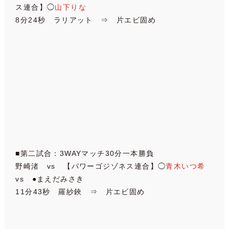
ス連合】◯
山下りな
8分24秒 ラリアット ⇒ 片エビ固め
■第二試合：3WAYマッチ30分一本勝負
野崎渚 vs 【パワーゴジゾネス連合】◯
青木いつ希
vs ●まえだみさき
11分43秒 羅紗鋏 ⇒ 片エビ固め