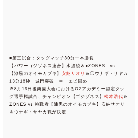
■第三試合：タッグマッチ30分一本勝負
【パワーゴジゾネス連合】水波綾＆●ZONES vs
【漆黒のオイモカブキ】
安納サオリ
＆◯ウナギ・サヤカ
13分18秒 城門突破 ⇒ エビ固め
※8月16日後楽園大会におけるOZアカデミー認定タッ
グ選手権試合、チャンピオン【ゴジゾネス】
松本浩代
＆
ZONES vs 挑戦者【漆黒のオイモカブキ】安納サオリ
＆ウナギ・サヤカ戦が決定